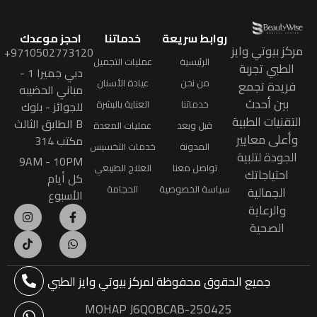
روابط سريعة
خدماتنا
احجز موعدك
مركز بيوتي وايز
9710502773120+
الرئيسية
عمليات التجميل
الطبي تجربة
دبي جميرا 1 -
من نحن
عيادة الأسنان
فريدة تجمع
مباني الحضيبه
بين أحدث
خدماتنا
العناية بالبشرة
للجوائز - بلوك
التقنيات الطبية
B الطابق الثالث
قبل وبعد
عمليات المعدة
وأعلى معايير
مكتب 314
المدونة
خدمات التخسيس
الجودة لتلبية
9AM - 10PM
تواصل معنا
العلاج الطبيعي
احتياجاتك
كل أيام
سياسة الخصوصية
الحجامة
الجمالية
الأسبوع
والرعاية
الصحية
جميع الحقوق محفوظة
لمركز بيوتي وايز الطبي
MOHAP J6QOBCAB-250425