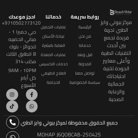
روابط سريعة
خدماتنا
احجز موعدك
مركز بيوتي وايز
9710502773120+
الرئيسية
عمليات التجميل
الطبي تجربة
دبي جميرا 1 -
من نحن
عيادة الأسنان
فريدة تجمع
مباني الحضيبه
بين أحدث
خدماتنا
العناية بالبشرة
للجوائز - بلوك
التقنيات الطبية
B الطابق الثالث
قبل وبعد
عمليات المعدة
وأعلى معايير
مكتب 314
المدونة
خدمات التخسيس
الجودة لتلبية
9AM - 10PM
تواصل معنا
العلاج الطبيعي
احتياجاتك
كل أيام
سياسة الخصوصية
الحجامة
الجمالية
الأسبوع
والرعاية
الصحية
جميع الحقوق محفوظة
لمركز بيوتي وايز الطبي
MOHAP J6QOBCAB-250425