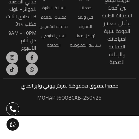
فريدة تجمع
مباني الحضيبه
بين أحدث
خدماتنا
العناية بالبشرة
للجوائز - بلوك
التقنيات الطبية
B الطابق الثالث
قبل وبعد
عمليات المعدة
وأعلى معايير
مكتب 314
المدونة
خدمات التخسيس
الجودة لتلبية
9AM - 10PM
تواصل معنا
العلاج الطبيعي
احتياجاتك
كل أيام
سياسة الخصوصية
الحجامة
الجمالية
الأسبوع
والرعاية
الصحية
جميع الحقوق محفوظة
لمركز بيوتي وايز الطبي
MOHAP J6QOBCAB-250425