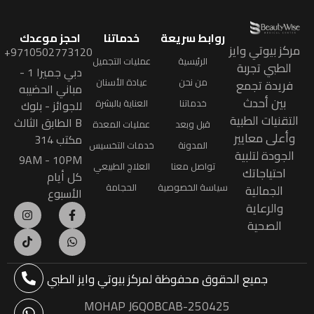
روابط سريعة
خدماتنا
احجز موعدك
مركز بيوتي وايز
9710502773120+
الرئيسية
عمليات التجميل
الطبي تجربة
دبي جميرا 1 -
من نحن
عيادة الأسنان
فريدة تجمع
مباني الحضيبه
بين أحدث
خدماتنا
العناية بالبشرة
للجوائز - بلوك
التقنيات الطبية
B الطابق الثالث
قبل وبعد
عمليات المعدة
وأعلى معايير
مكتب 314
المدونة
خدمات التخسيس
الجودة لتلبية
9AM - 10PM
تواصل معنا
العلاج الطبيعي
احتياجاتك
كل أيام
سياسة الخصوصية
الحجامة
الجمالية
الأسبوع
والرعاية
الصحية
جميع الحقوق محفوظة
لمركز بيوتي وايز الطبي
MOHAP J6QOBCAB-250425