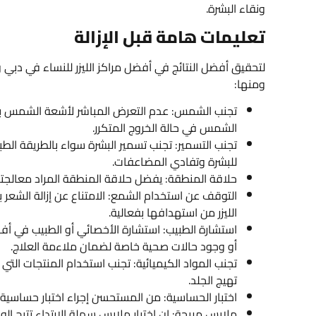
ونقاء البشرة.
تعليمات هامة قبل الإزالة
لتحقيق أفضل النتائج في أفضل مراكز الليزر للنساء في دبي 
ومنها:
الشمس في حالة الخروج المتكرر.
تجنب التسمير: تجنب تسمير البشرة سواء بالطريقة الط
للبشرة وتفادي المضاعفات.
حلاقة المنطقة: يفضل حلاقة المنطقة المراد معالجتها قبل 24 ساعة من موعد الجلسة لتقليل الألم وتعزيز 
التوقف عن استخدام الشمع: الامتناع عن إزالة الشعر 
الليزر من استهدافها بفعالية.
استشارة الطبيب: استشارة الأخصائي أو الطبيب في أفضل
أو وجود حالات صحية خاصة لضمان ملاءمة العلاج.
تجنب المواد الكيميائية: تجنب استخدام المنتجات التي
تهيج الجلد.
اختبار الحساسية: من المستحسن إجراء اختبار حساسية
ملابس مريحة: إن اختيار ملابس سهلة الارتداء تتيح ال