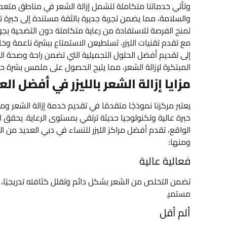
وتأتي خدماتنا متكاملة لتشمل إزالة الشعر في مناطق متعددة
والسلامة، مما يضمن تجربة جديرة بالثقة مستندة إلى خبرة ت
تمنح الفرصة للاستفادة من رعاية متكاملة دون التضحية بجود
مع تقدم تقنيات الليزر، تستطيعن الاستمتاع ببشرة ناعمة وخا
إلى تقديم أفضل الحلول التجميلية التي تضمن راحة وصحة العم
المبتكرة لإزالة الشعر، مما يتيح الحصول على ملمس بشرة حرير
مزايا إزالة الشعر بالليزر في أفضل الع
يعتبر مركزنا نموذجًا متقدمًا في تقديم خدمة إزالة الشعر ومن 
خبرة عالية وتكنولوجيا حديثة ترتقي بمستوى الرعاية. يحقق ال
الواقع، تقدم أفضل مراكز الليزر للنساء في دبي العديد من الفو
ومنها:
فعالية عالية
تضمن التخلص من الشعر بشكل دائم وتقلل كثافته تدريجيًا، ع
مستمر.
ألم أقل