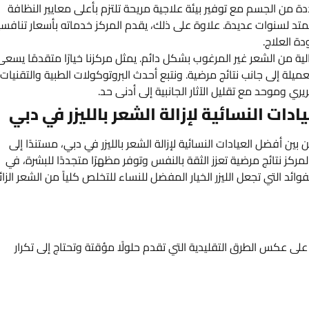
 من الجسم مع توفير بيئة علاجية مريحة تلتزم بأعلى معايير النظافة
متد لسنوات عديدة. علاوة على ذلك، يقدم المركز خدماته بأسعار تنافسي
ة العلاج.
لية من الشعر غير المرغوب بشكل دائم. يمثل مركزنا خيارًا متقدمًا يسعى
يلة إلى جانب نتائج مرضية. ونتبع أحدث البروتوكولات الطبية والتقنيات
ي وموحد مع تقليل الآثار الجانبية إلى أدنى حد.
يادات النسائية لإزالة الشعر بالليزر في دبي
بين أفضل العيادات النسائية لإزالة الشعر بالليزر في دبي، مستندًا إلى
مركز نتائج مرضية تعزز الثقة بالنفس وتوفر مظهرًا متجددًا للبشرة، في
ائد التي تجعل الليزر الخيار المفضل للنساء للتخلص كلياً من الشعر الزائ
لى عكس الطرق التقليدية التي تقدم حلولًا مؤقتة وتحتاج إلى تكرار