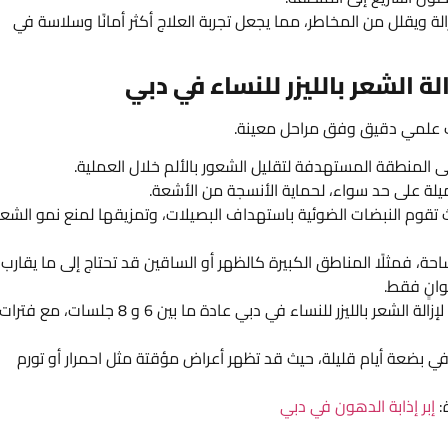
إزالة ويقلل من المخاطر، مما يجعل تجربة العلاج أكثر أمانًا وسلاسة في
 الشعر بالليزر للنساء في دبي
وب علمي دقيق وفق مراحل معينة.
ى المنطقة المستهدفة لتقليل الشعور بالألم خلال العملية.
ميلة على حد سواء، لحماية الأنسجة من الأشعة.
يث تقوم النبضات الضوئية باستهداف البصيلات، وتمزيقها لمنع نمو الشعر
ة، فمثلًا المناطق الكبيرة كالظهر أو الساقين قد تحتاج إلى ما يقارب
وانٍ فقط.
عدد الجلسات: تتطلب النتائج المرضية في أفضل عيادة لإزالة الشعر بالليزر للنساء في دبي عادة ما بين 6 و 8 جلسات، مع فترات
في بضعة أيام قليلة، حيث قد تظهر أعراض مؤقتة مثل احمرار أو تورم
:
إبر إذابة الدهون في دبي