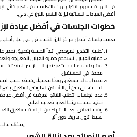
في النهاية، يسهم الالتزام بهذه التعليمات في تعزيز نتائج ال
أفضل العيادات النسائية لإزالة الشعر بالليزر في دبي.
خطوات الجلسات في أفضل عيادة لإزالة
تعتمد جلسات أفضل مراكز الليزر للنساء في دبي على أسل
تطبيق التخدير الموضعي: تبدأ الجلسة بتطبيق تخدير عل
حماية العينين: نستخدم حماية للعينين للمعالِجة والع
استهداف بصيلات الشعر: يُمرَر الجهاز عبر المنطقة ح
مجددًا في المستقبل.
مدة الإجراء: تستغرق وقتًا معقولًا يختلف حسب المساح
الساعة، في حين أن الشفتين العلويتين تستغرق بضع ث
زمنية محددة بينها لتعزيز فعالية العلاج.
وقت التعافي: بعد الانتهاء من الجلسة، يستغرق التعا
بسيط، تزول سريعًا دون أثر.
يمكنك قراءة
أهم النصائح بعد إزالة الشعر