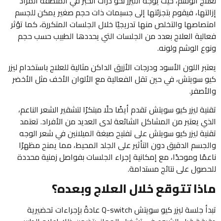
لعلاج الوشم، حيث يوجه الليزر نحو ذرات الحبر في المنطقة المراد
إزالتها، فيقوم بتجزئتها إلى جسيمات ذات حجم صغير يمكن للجسم
امتصاصها والتخلص منها تدريجيًا خلال الجلسات المتكررة، كما تؤثر
فعالية العلاج بعدد من الجلسات التي يحددها الطبيب حسب حجم
ونوع الوشم ولونه.
يعتبر اللون الأسود ودرجات الأزرق الداكن مثالية للعلاج باستخدام ليزر
كيو سويتش، في حين تقل الفعالية مع الألوان الأخف مثل الأخضر
والأصفر.
تقنية ليزر كيو سويتش تقدم أيضًا حلًا مبتكرًا لتشقير الشعر الناعم،
الذي يعتبر من المشاكل الشائعة لدى العديد من الأفراد. تعتمد
تقنية ليزر كيو سويتش على تفتيح صبغة الميلانين في شعر الوجه
والجسم الدقيق دون التأثير على الجلد المحيط، مما يمنح مظهرًا
ناعمًا وموحدًا، مع إمكانية إجراء الجلسات بفواصل زمنية محددة
للحصول على نتائج مستدامة.
ماذا تتوقع خلال العلاج وبعده؟
تبدأ جلسة ليزر كيو سويتش Q-switch عادةً بإجراءات تحضيرية