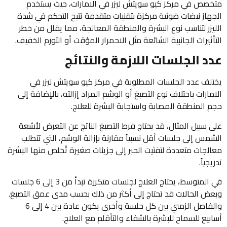
متخصص في مركز كيو سويتش ليزر في الامارات، حيث يستخدم
الجهاز نبضات ضوئية مركزة بتقنيات متقدمة تتيح التحكم في شدة
الليزر لتناسب نوع البشرة والمنطقة المعالجة، مما يقلل من خطر
التأثيرات الجانبية الشائعة مثل الاحمرار المؤقت أو التورم الخفيف.
عدد الجلسات اللازمة والنتائج
يختلف عدد الجلسات المطلوبة في مركز كيو سويتش ليزر في
الامارات باختلاف نوع التصبغ أو الوشم المراد إزالته، بالإضافة إلى
حجم المنطقة المصابة واستجابة البشرة للعلاج.
على سبيل المثال، قد يحتاج فرط التصبغ الناتج عن التعرض لأشعة
الشمس إلى جلسات أقل نسبياً مقارنة بإزالة الوشم، التي تتطلب
معالجات متعددة لتفتيت الحبر إلى جزيئات صغيرة تُخلص منها البشرة
تدريجياً.
في المتوسط، يحتاج العلاج لجلسات متكررة تبدأ من 3 إلى 6 جلسات
وبعض الحالات قد تحتاج إلى أكثر من ذلك بحسب مدى عمق التصبغ.
والفاصل الزمني بين كل جلسة وأخرى يكون عادة بين 4 إلى 6
أسابيع للسماح للبشرة بالشفاء والتأقلم مع العلاج.