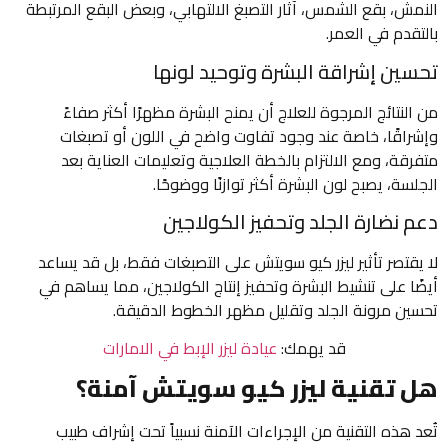
النمش، بقع الشمس، آثار التصبغ الالتهابي، وبعض البقع المرتبطة
بالتقدم في العمر.
تحسين إشراقة البشرة وتوحيد لونها
من النتائج المرجوة للعلاج أن يمنح البشرة مظهرًا أكثر صفاءً
وإشراقًا، خاصة عند وجود تفاوت واضح في اللون أو تصبغات
متفرقة، ومع الالتزام بالخطة العلاجية وتعليمات العناية بعد
الجلسة، يصبح لون البشرة أكثر توازنًا ووضوحًا.
دعم نضارة الجلد وتحفيز الكولاجين
لا يقتصر تأثير ليزر كيو سويتش على التصبغات فقط، بل قد يساعد
أيضًا على تنشيط البشرة وتحفيز إنتاج الكولاجين، مما يساهم في
تحسين مرونة الجلد وتقليل مظهر الخطوط الدقيقة.
قد يهمك:
عيادة ليزر الإبط في الامارات
هل تقنية ليزر كيو سويتش آمنة؟
تُعد هذه التقنية من الإجراءات الآمنة نسبياً تحت إشراف طبيب