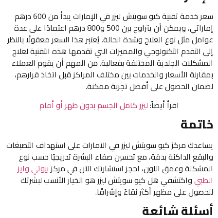
سعر خدمة تقنية كيو سويتش ليزر في الإمارات يبدأ من 600 درهم
إماراتي، ويمكن أن يتراوح بين 500 و800 درهم اعتمادًا على عدة
عوامل مثل نوع العلاج وشدة الحالة. يُعتبر هذا السعر معقولًا بالنظر
إلى التقدم التكنولوجي والمميزات التي تقدمها هذه التقنية لعلاج
المشكلات الجلدية المختلفة بفعالية. من المهم أن يقوم العملاء
بمقارنة الأسعار والخدمات بين مختلف المراكز قبل اتخاذ قرارهم،
لضمان الحصول على أفضل تجربة ممكنة.
اقرأ أيضاً:
ليزر كامل الجسم بدون ظهر أو أمام
خاتمة
يساعدك مركز كيو سويتش ليزر في الامارات على استهداف التصبغات
والبقع الداكنة بدقة، مع تحسين صفاء البشرة تدريجيًا حسب نوع
المشكلة وعمق اللون، احجز استشارتك الآن في مركز
بيوتي وايز
الطبي
واكتشفي هل كيو سويتش ليزر هو الخيار الأنسب لبشرتك
للحصول على مظهر أكثر نقاءً وإشراقًا.
أسئلة شائعة