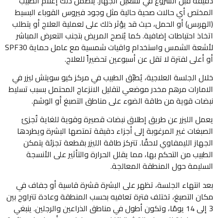
دقيقة قبل الشروع في تشغيل الجهاز. يتضمن ذلك إعلام الطبيب
المختص أي حالات صحية حالية مثل وجود فيروس القوباء البسيط
(الهربس) أو الحمل، حيث قد يؤثر ذلك على لعملية العلاج أو يتطلب
اتخاذ احتياطات إضافية. كما يُنصح المريض بتجنب التعرض المباشر
لأشعة الشمس واستخدام واقيات شمسية مع عامل حماية SPF30
أو أعلى لفترة لا تقل عن أسبوعين تحضيراً للعلاج.
خلال الجلسة العلاجية، يُطبّق الطبيب في مركز كيو سويتش ليزر في
الامارات مرهم مخدر موضعي لتقليل الانزعاج المحتمل بسبب تسليط
نبضات قوية من طاقة الضوء على مناطق التصبغ أو الوشم.
يعمل الليزر عن طريق إطلاق نبضات قصيرة وقوية للغاية تُجزئ
الصبغات غير المرغوبة إلى أجزاء دقيقة تمتصها البشرة ويطردها
الجهاز الليمفاوي لاحقًا. تتركز طاقة الليزر بقطعة تجزئة يتمكن
الطبيب من التحكم بها، مما يقلل الحرارة والتأثير على الأنسجة
السليمة حول المنطقة المعالجة.
بعد انتهاء الجلسة، تظهر على البشرة قشرة قاسية أو جفاف في
مكان التصبغ، تختلف فترة تعافيه بحسب المنطقة وعادة تتراوح بين
3 إلى 14 يومًا، وتكون أطول في مناطق الذراعين والرجلين. ينبغي