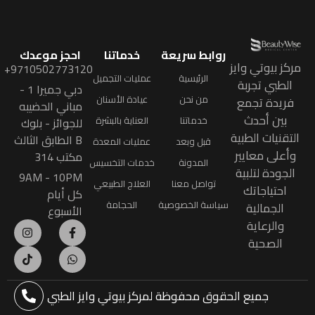
روابط سريعة
خدماتنا
احجز موعدك
مركز بيوتي وايز
9710502773120+
الرئيسية
عمليات التجميل
الطبي تجربة
دبي جميرا 1 -
من نحن
عيادة الأسنان
فريدة تجمع
مباني الحضيبه
بين أحدث
خدماتنا
العناية بالبشرة
للجوائز - بلوك
التقنيات الطبية
B الطابق الثالث
قبل وبعد
عمليات المعدة
وأعلى معايير
مكتب 314
المدونة
خدمات التخسيس
الجودة لتلبية
9AM - 10PM
تواصل معنا
العلاج الطبيعي
احتياجاتك
كل أيام
سياسة الخصوصية
الحجامة
الجمالية
الأسبوع
والرعاية
الصحية
جميع الحقوق محفوظة
لمركز بيوتي وايز الطبي