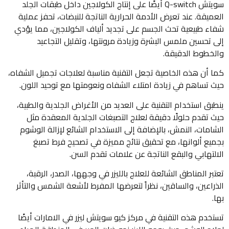
سويتش Q-switch أيضًا على إنتاج الكولاجين داخل طبقات الجلد
العميقة. عند تعرض الأدمة الحرارية الناتجة للنبضات، تحفز عملية
شفاء طبيعية تحث الجسم على تجديد ألياف الكولاجين، مما يؤدي
إلى تحسين ملمس البشرة وزيادة مرونتها، وتقليل التجاعيد
والخطوط الدقيقة.
كما أن هذه الخاصية تجعل التقنية مناسبة لعلاجات تجميل الشفاه،
حيث تساهم في زيادة امتلاء الشفاه ونعومتها مع توحيد اللون.
ينطبق استخدام التقنية على العديد من الأغراض الجلدية والطبية،
حيث تقدم حلولًا دقيقة لعلاج التصبغات الجلدية المعقدة مثل
الشامات، النمش، بالإضافة إلى الاستخدام الشائع لإزالة الوشوم
بجميع ألوانها، مع تحقيق نتائج مميزة في تصحيح فرط تصبغ
الالتهابي والبقع الناتجة عن علامات تقدم السن.
تعتبر المناطق الشائعة للعلاج بالليزر في وجهها، الصدر، الرقبة،
الذراعين، والساقين، نظراً لتعرضها المفرط لأشعة الشمس والتأثر
بها.
تستخدم هذه التقنية في مركز كيو سويتش ليزر في الامارات أيضًا