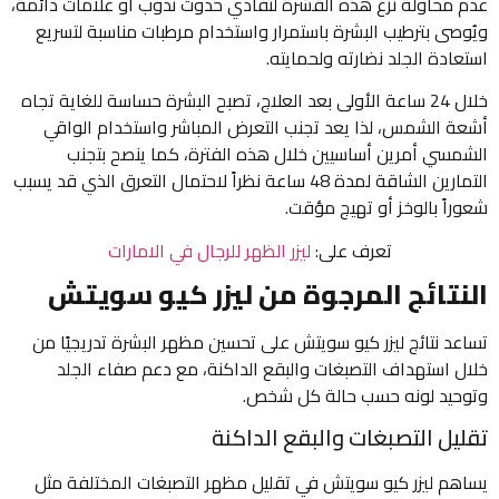
عدم محاولة نزع هذه القشرة لتفادي حدوث ندوب أو علامات دائمة،
ويُوصى بترطيب البشرة باستمرار واستخدام مرطبات مناسبة لتسريع
استعادة الجلد نضارته ولحمايته.
خلال 24 ساعة الأولى بعد العلاج، تصبح البشرة حساسة للغاية تجاه
أشعة الشمس، لذا يعد تجنب التعرض المباشر واستخدام الواقي
الشمسي أمرين أساسيين خلال هذه الفترة، كما ينصح بتجنب
التمارين الشاقة لمدة 48 ساعة نظراً لاحتمال التعرق الذي قد يسبب
شعوراً بالوخز أو تهيج مؤقت.
تعرف على:
ليزر الظهر للرجال في الامارات
النتائج المرجوة من ليزر كيو سويتش
تساعد نتائج ليزر كيو سويتش على تحسين مظهر البشرة تدريجيًا من
خلال استهداف التصبغات والبقع الداكنة، مع دعم صفاء الجلد
وتوحيد لونه حسب حالة كل شخص.
تقليل التصبغات والبقع الداكنة
يساهم ليزر كيو سويتش في تقليل مظهر التصبغات المختلفة مثل